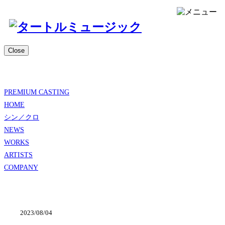
Close
PREMIUM CASTING
HOME
シン／クロ
NEWS
WORKS
ARTISTS
COMPANY
2023/08/04