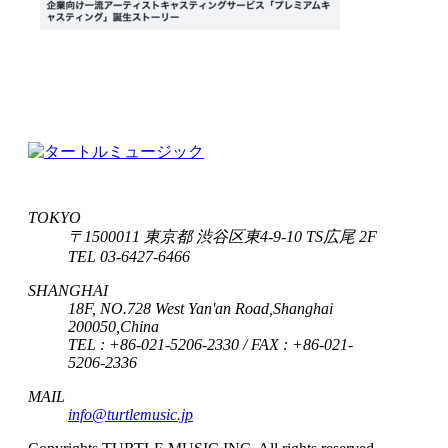
TOKYO
〒1500011 東京都 渋谷区東4-9-10 TS広尾 2F
TEL 03-6427-6466
SHANGHAI
18F, NO.728 West Yan'an Road,Shanghai
200050,China
TEL : +86-021-5206-2330 / FAX : +86-021-
5206-2336
MAIL
info@turtlemusic.jp