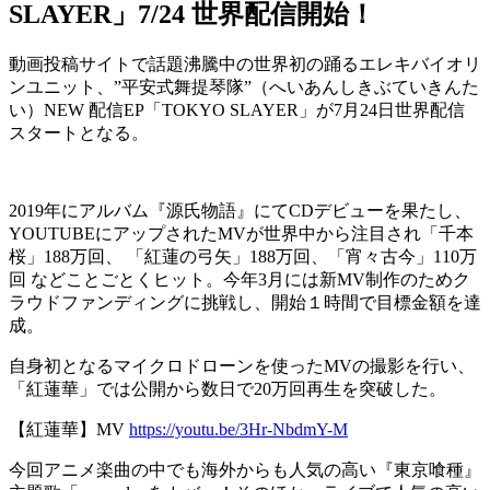
SLAYER」7/24 世界配信開始！
動画投稿サイトで話題沸騰中の世界初の踊るエレキバイオリ
ンユニット、”平安式舞提琴隊”（へいあんしきぶていきんた
い）NEW 配信EP「TOKYO SLAYER」が7月24日世界配信
スタートとなる。
2019年にアルバム『源氏物語』にてCDデビューを果たし、
YOUTUBEにアップされたMVが世界中から注目され「千本
桜」188万回、 「紅蓮の弓矢」188万回、「宵々古今」110万
回 などことごとくヒット。今年3月には新MV制作のためク
ラウドファンディングに挑戦し、開始１時間で目標金額を達
成。
自身初となるマイクロドローンを使ったMVの撮影を行い、
「紅蓮華」では公開から数日で20万回再生を突破した。
【紅蓮華】MV
https://youtu.be/3Hr-NbdmY-M
今回アニメ楽曲の中でも海外からも人気の高い『東京喰種』