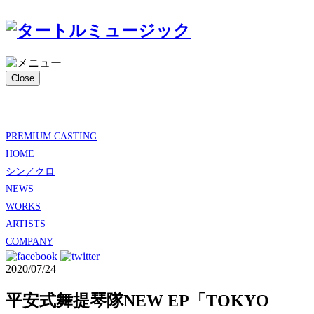
Close
PREMIUM CASTING
HOME
シン／クロ
NEWS
WORKS
ARTISTS
COMPANY
2020/07/24
平安式舞提琴隊NEW EP「TOKYO