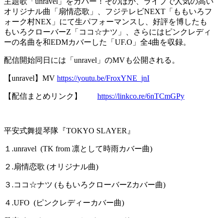
主題歌「unravel」をカバー！そのほか、ライブで人気の高い
オリジナル曲「扇情恋歌」、フジテレビNEXT「ももいろフ
ォーク村NEX」にて生パフォーマンスし、好評を博したも
もいろクローバーZ「ココ☆ナツ」、さらにはピンクレディ
ーの名曲を和EDMカバーした「UF.O」全4曲を収録。
配信開始同日には「unravel」のMVも公開される。
【unravel】MV
https://
youtu.be/FroxYNE_jnI
【配信まとめリンク】
https://linkco.re/6nTCmGPy
平安式舞提琴隊『TOKYO SLAYER』
１.unravel (TK from 凛として時雨カバー曲)
２.扇情恋歌 (オリジナル曲)
３.ココ☆ナツ (ももいろクローバーZカバー曲)
４.UFO (ピンクレディーカバー曲)