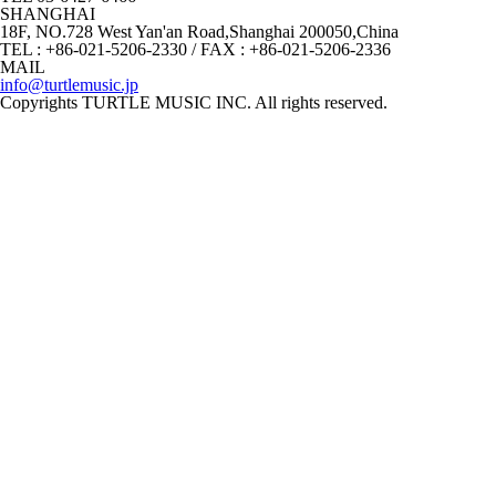
SHANGHAI
18F, NO.728 West Yan'an Road,Shanghai 200050,China
TEL : +86-021-5206-2330 / FAX : +86-021-5206-2336
MAIL
info@turtlemusic.jp
Copyrights TURTLE MUSIC INC. All rights reserved.