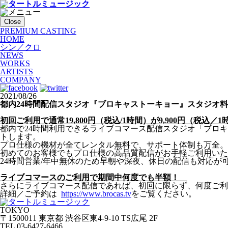
Close
PREMIUM CASTING
HOME
シン／クロ
NEWS
WORKS
ARTISTS
COMPANY
2021/08/26
都内24時間配信スタジオ『ブロキャストーキョー』スタジオ料
初回ご利用で通常19,800円（税込/1時間）が9,900円（税込／
都内で24時間利用できるライブコマース配信スタジオ「ブロ
トします。
プロ仕様の機材が全てレンタル無料で、サポート体制も万全。
初めてのお客様でもプロ仕様の高品質配信がお手軽ご利用いた
24時間営業/年中無休のため早朝や深夜、休日の配信も対応が
ライブコマースのご利用で期間中何度でも半額！
さらにライブコマース配信であれば、初回に限らず、何度ご利
詳細／ご予約は
https://www.brocas.tv
をご覧ください。
TOKYO
〒1500011 東京都 渋谷区東4-9-10 TS広尾 2F
TEL 03-6427-6466